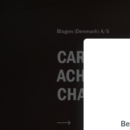
Biogen (Denmark) A/S
CARING DE
ACHIEVIN
CHANGING
Be