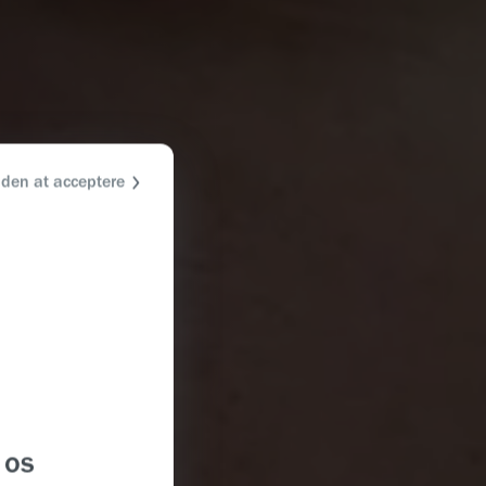
uden at acceptere
 os