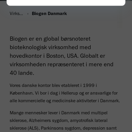
Virksomhed
Biogen Danmark
Biogen er en global børsnoteret
bioteknologisk virksomhed med
hovedkontor i Boston, USA. Globalt er
virksomheden repræsenteret i mere end
40 lande.
Vores danske kontor blev etableret i 1999 i
København. Vi bor i dag i Hellerup og er ansvarlige for
alle kommercielle og medicinske aktiviteter i Danmark.
Mange mennesker lever i Danmark med multipel
sklerose, Alzheimers sygdom, amyotrofisk lateral
sklerose (ALS), Parkinsons sygdom, depression samt