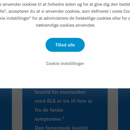
nvender cookies til at forbedre siden og for at give dig den bedst
alle", accepterer du at vi anvender cookies, som defineret i vores Co
ie indstillinger" for at administrere de forskellige cookies eller for a
nødvendige cookies anvendes
Tillad alle
3-5 ÅR
Cookie indstillinger
Den gennemsnitlige
levetid for mennesker
med ALS er tre til fem år
fra de første
2
symptomer.
Den forventede levetid