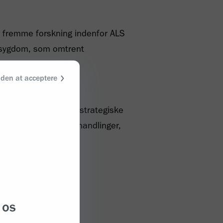
 at fremme forskning indenfor ALS
e sygdom, som omtrent
uden at acceptere
cer og indgåelse af strategiske
 portefølje af ALS-behandlinger,
 os