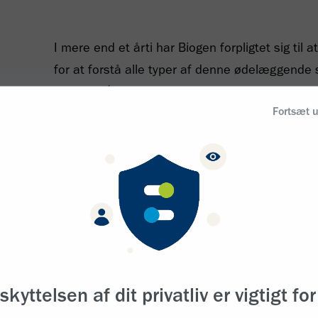
I mere end et årti har Biogen forpligtet sig til
for at forstå alle typer af denne ødelæggend
1
168.000
mennesker globalt lever med.
Fortsæt 
ing
Ud fra anvendelse af egne forskningskompeten
alliancer arbejder vi målrettet på at udvikle en
som vil gøre os førende indenfor dette felt.
skyttelsen af dit privatliv er vigtigt for