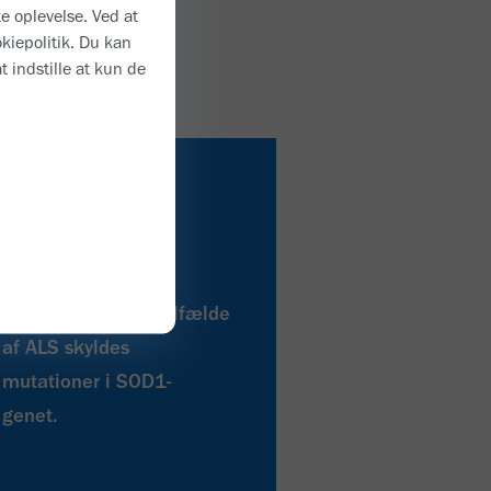
e oplevelse. Ved at
okiepolitik. Du kan
t indstille at kun de
2%
To procent af alle tilfælde
af ALS skyldes
mutationer i SOD1-
genet.