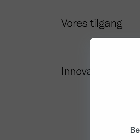
Vores tilgang
Innovativ forskn
Be