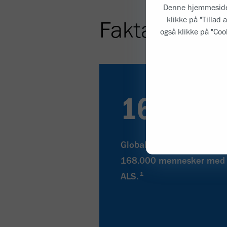
Denne hjemmeside a
klikke på "Tillad 
Fakta og tal
også klikke på "Cook
168.000
Globalt lever omtrent
168.000 mennesker med
1
ALS.