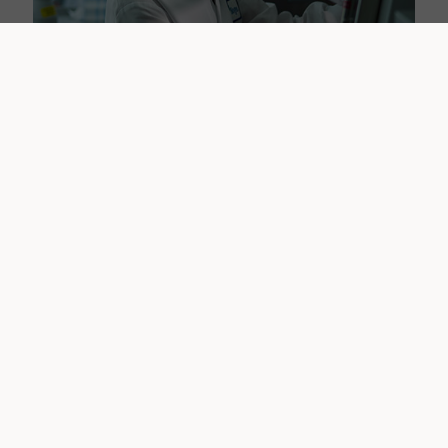
Banebrydende
forskning
Vores pipeline fokuserer på behandlinger indenfor
sygdomsområder, der er vanskelige at behandle. Sådan
kan vi bedst skabe værdi for patienter og samfundet.
Læs mere på biogen.com