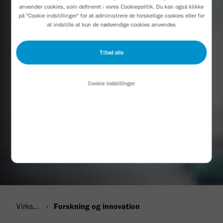
anvender cookies, som defineret i vores Cookiepolitik. Du kan også klikke
på "Cookie indstillinger" for at administrere de forskellige cookies eller for
at indstille at kun de nødvendige cookies anvendes
Tillad alle
Cookie indstillinger
Virksomhed
Forskning og innovation